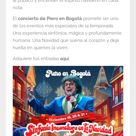
al público y encender el espíritu navideño en cada
nota.
El
concierto de Piero en Bogotá
promete ser uno
de los eventos más especiales de la temporada.
Una experiencia sinfónica, mágica y profundamente
humana. Una Navidad que suena al corazón y deja
huella en quienes la viven.
Adquiere tus entradas
aquí