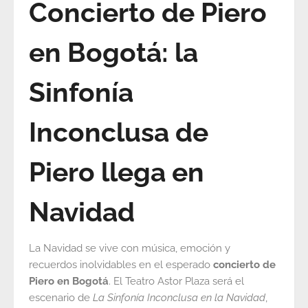
Concierto de Piero
en Bogotá: la
Sinfonía
Inconclusa de
Piero llega en
Navidad
La Navidad se vive con música, emoción y
recuerdos inolvidables en el esperado
concierto de
Piero en Bogotá
. El Teatro Astor Plaza será el
escenario de
La Sinfonía Inconclusa en la Navidad
,