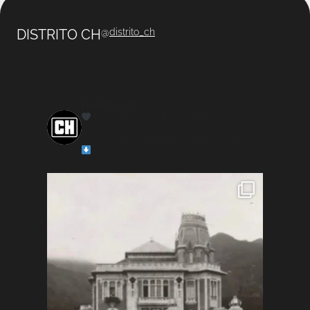
DISTRITO CH
@
distrito_ch
distrito_ch
La mejor oferta de experiencias y
planes en Chapinero
Restaurantes | Cafés |
Teatros | Bares | Librerías | Tours
Más info