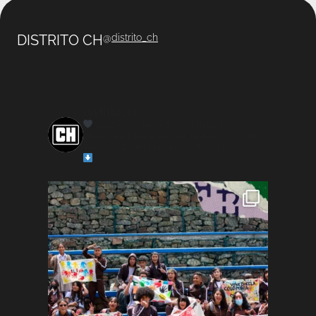
DISTRITO CH
@
distrito_ch
distrito_ch
La mejor oferta de experiencias y
planes en Chapinero
Restaurantes | Cafés |
Teatros | Bares | Librerías | Tours
Más info