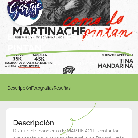
EL AMOR NO ES COMO LO
PINTAN
julio 19 2025
6:00 pm
cra 10 # 54a - 27
Descripción
Fotografias
Reseñas
Descripción
Disfrute del concierto de MARTINACHE cantautor