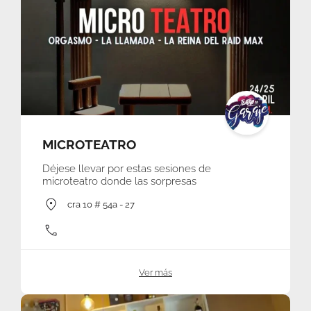
MICROTEATRO
Déjese llevar por estas sesiones de
microteatro donde las sorpresas
cra 10 # 54a - 27
Ver más