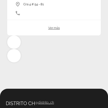
Cra 4 # 54 - 81
Ver más
DISTRITO CH
@
distrito_ch