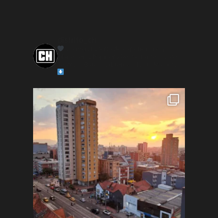
distrito_ch
La mejor oferta de experiencias y
planes en Chapinero
Restaurantes | Cafés |
Teatros | Bares | Librerías | Tours
Más info