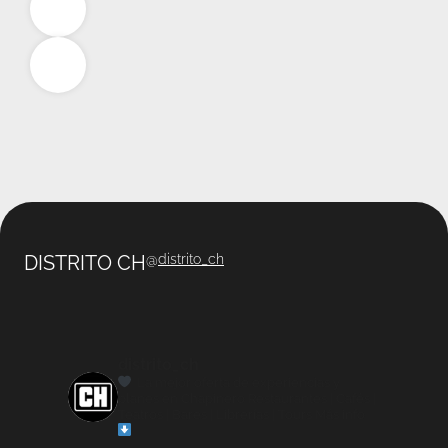
DISTRITO CH
@
distrito_ch
distrito_ch
La mejor oferta de experiencias y
planes en Chapinero
Restaurantes | Cafés |
Teatros | Bares | Librerías | Tours
Más info