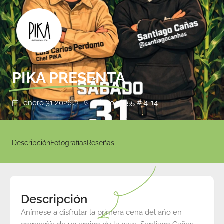
PIKA PRESENTA
enero 31 2026
Diagonal 55 # 4-14
Descripción
Fotografias
Reseñas
Descripción
Anímese a disfrutar la primera cena del año en