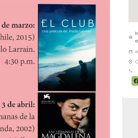
h
a
C