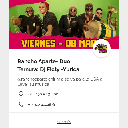
Rancho Aparte- Duo
Ternura: Dj Ficty -Yurica
@ranchoaparte.chirimia se va para la USA a
llevar su música
Calle 58 # 13 – 88
+57 310 4012878
Ver más