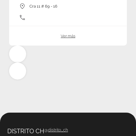
Cra 11 # 69 - 16
Ver más
DISTRITO CH
@
distrito_ch