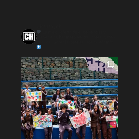
distrito_ch
La mejor oferta de experiencias y
planes en Chapinero
Restaurantes | Cafés |
Teatros | Bares | Librerías | Tours
Más info