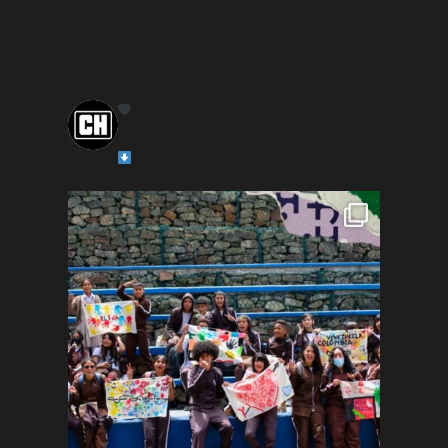
distrito_ch
La mejor oferta de experiencias y
planes en Chapinero
Restaurantes | Cafés |
Teatros | Bares | Librerías | Tours
Más info