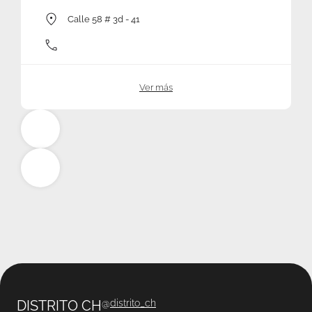
Calle 58 # 3d - 41
Ver más
DISTRITO CH
@
distrito_ch