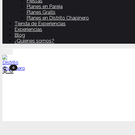
Fiestas
Planes en Pareja
Planes Gratis
Planes en Distrito Chapinero
Tienda de Experiencias
Experiencias
Blog
¿Quienes somos?
$
0
0