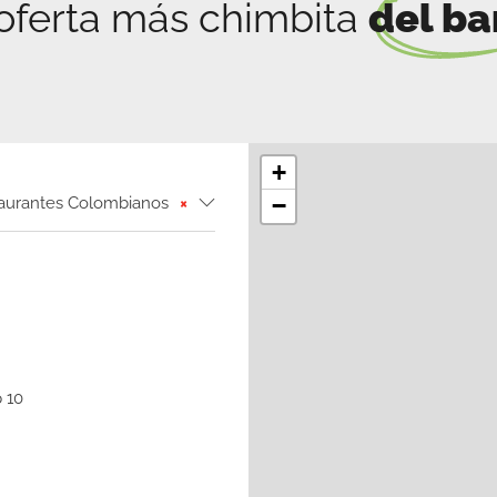
oferta más chimbita
del ba
+
−
urantes Colombianos
×
 10