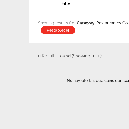
Filter
Showing results for
Category
:
Restaurantes Co
Restablecer
0
Results Found (Showing 0 - 0)
No hay ofertas que coincidan co