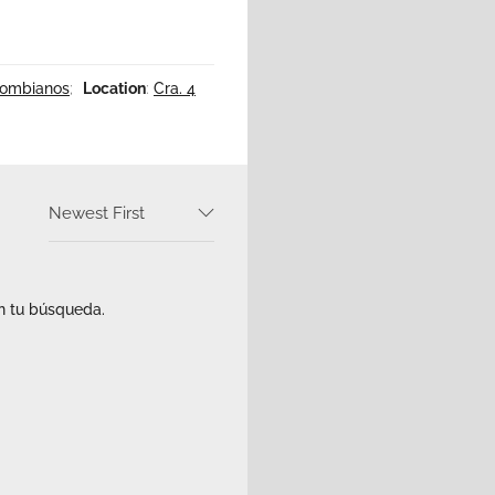
lombianos
;
Location
:
Cra. 4
Newest First
n tu búsqueda.