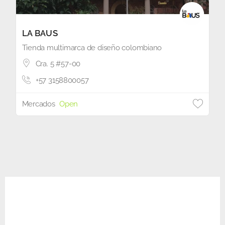
LA BAUS
Tienda multimarca de diseño colombiano
Cra. 5 #57-00
+57 3158800057
Mercados
Open