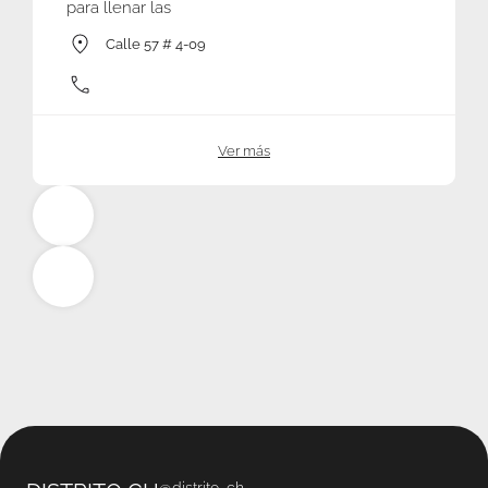
para llenar las
Calle 57 # 4-09
Ver más
@
distrito_ch