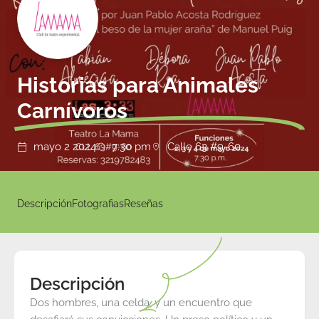
Historias para Animales
Carnívoros
mayo 2 2024
7:30 pm
Calle 63 #9-60
Descripción
Fotografias
Reseñas
Descripción
Dos hombres, una celda, y un encuentro que