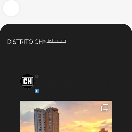
DISTRITO CH
@
distrito_ch
distrito_ch
La mejor oferta de experiencias y
planes en Chapinero
Restaurantes | Cafés |
Teatros | Bares | Librerías | Tours
Más info