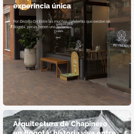
experincia única
Por: Distrito CH Entre las muchas cafeterías que existen en
Bogotá, pocas tienen una historia
Arquitectura de Chapinero
en Bogotá: historia viva entre