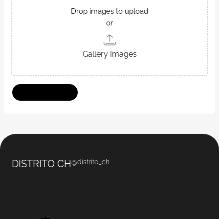
Drop images to upload
or
Gallery Images
DISTRITO CH
@
distrito_ch
distrito_ch