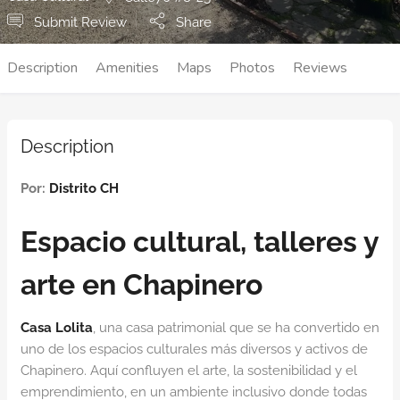
Submit Review
Share
Description
Amenities
Maps
Photos
Reviews
Description
Por:
Distrito CH
Espacio cultural, talleres y
arte en Chapinero
Casa Lolita
, una casa patrimonial que se ha convertido en
uno de los espacios culturales más diversos y activos de
Chapinero. Aquí confluyen el arte, la sostenibilidad y el
emprendimiento, en un ambiente inclusivo donde todas