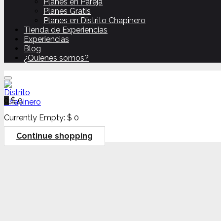
Planes en Pareja
Planes Gratis
Planes en Distrito Chapinero
Tienda de Experiencias
Experiencias
Blog
¿Quienes somos?
0
$
0
Currently Empty:
$
0
Continue shopping