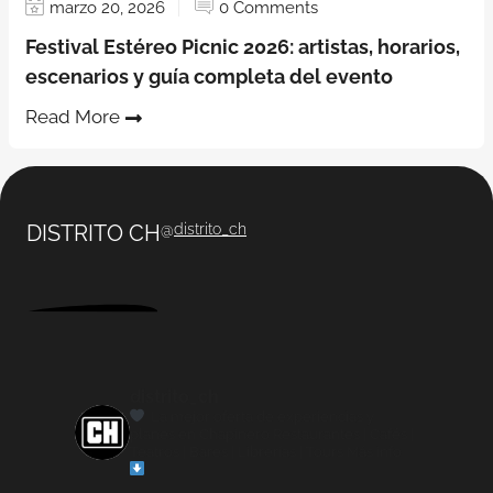
marzo 20, 2026
0 Comments
Festival Estéreo Picnic 2026: artistas, horarios,
escenarios y guía completa del evento
Read More
DISTRITO CH
@
distrito_ch
distrito_ch
La mejor oferta de experiencias y
planes en Chapinero
Restaurantes | Cafés |
Teatros | Bares | Librerías | Tours
Más info