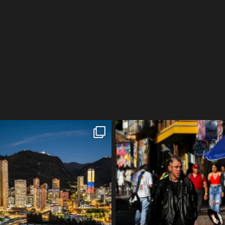
 Chapinero
Restaurantes | Cafés | Teatros | Bares | Librerías | Tours
Más