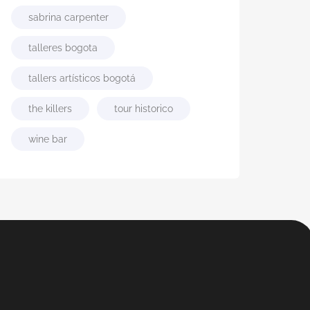
sabrina carpenter
talleres bogota
tallers artísticos bogotá
the killers
tour historico
wine bar