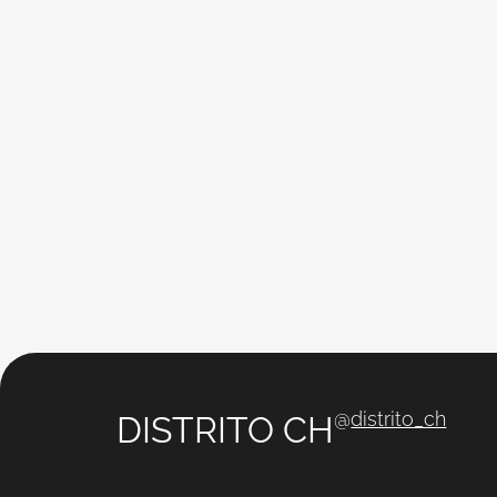
@
distrito_ch
DISTRITO CH